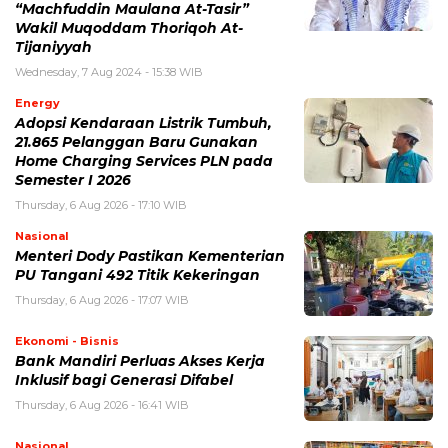
“Machfuddin Maulana At-Tasir”
Wakil Muqoddam Thoriqoh At-
Tijaniyyah
Wednesday, 7 Aug 2024 - 15:38 WIB
Energy
Adopsi Kendaraan Listrik Tumbuh,
21.865 Pelanggan Baru Gunakan
Home Charging Services PLN pada
Semester I 2026
Thursday, 6 Aug 2026 - 17:10 WIB
Nasional
Menteri Dody Pastikan Kementerian
PU Tangani 492 Titik Kekeringan
Thursday, 6 Aug 2026 - 17:07 WIB
Ekonomi - Bisnis
Bank Mandiri Perluas Akses Kerja
Inklusif bagi Generasi Difabel
Thursday, 6 Aug 2026 - 16:41 WIB
Nasional