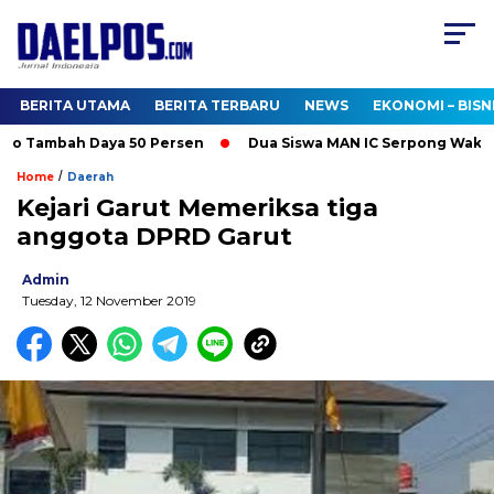
BERITA UTAMA
BERITA TERBARU
NEWS
EKONOMI – BISN
mo Tambah Daya 50 Persen
Dua Siswa MAN IC Serpong Wakili RI
/
Home
Daerah
Kejari Garut Memeriksa tiga
anggota DPRD Garut
Admin
Tuesday, 12 November 2019