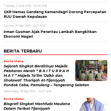
Tuesday, 2 June 2026 - 14:40 WIB
GKR Hemas Gandeng Kemendagri Dorong Percepatan
RUU Daerah Kepulauan
Sunday, 31 May 2026 - 22:21 WIB
Irman Gusman Ajak Perantau Lambah Bangkitkan
Ekonomi Nagari
BERITA TERBARU
Berita Utama
Sejarah Singkat Berdirinya Majelis
Pelataran Merah “ B A I T U R R A H
M A T ” Majelis Ta’lim ‘Dzikir dan
Sholawat’ Thoriqoh At-Tijaniyyah
Pondok Cabe, Pamulang – Tangerang Selatan
Wednesday, 18 Sep 2024 - 14:47 WIB
Berita Utama
Biografi Singkat Machfudz Maulana
Dalam Tarikat Tijaniyyah