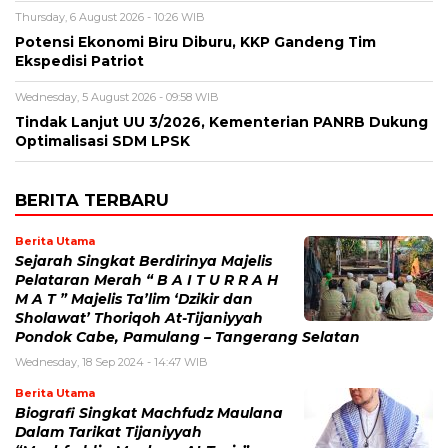
Thursday, 6 August 2026 - 10:26 WIB
Potensi Ekonomi Biru Diburu, KKP Gandeng Tim
Ekspedisi Patriot
Wednesday, 5 August 2026 - 09:58 WIB
Tindak Lanjut UU 3/2026, Kementerian PANRB Dukung
Optimalisasi SDM LPSK
BERITA TERBARU
Berita Utama
Sejarah Singkat Berdirinya Majelis
Pelataran Merah “ B A I T U R R A H
M A T ” Majelis Ta’lim ‘Dzikir dan
Sholawat’ Thoriqoh At-Tijaniyyah
Pondok Cabe, Pamulang – Tangerang Selatan
Wednesday, 18 Sep 2024 - 14:47 WIB
Berita Utama
Biografi Singkat Machfudz Maulana
Dalam Tarikat Tijaniyyah