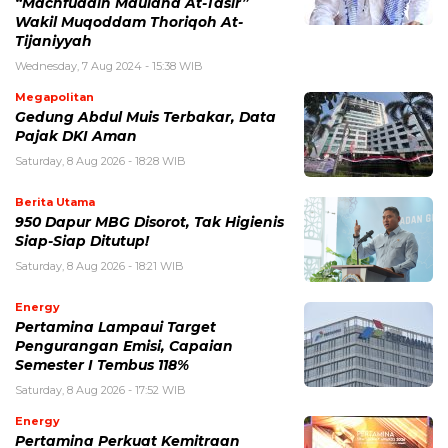
“Machfuddin Maulana At-Tasir”
Wakil Muqoddam Thoriqoh At-
Tijaniyyah
Wednesday, 7 Aug 2024 - 15:38 WIB
Megapolitan
Gedung Abdul Muis Terbakar, Data
Pajak DKI Aman
Saturday, 8 Aug 2026 - 18:28 WIB
Berita Utama
950 Dapur MBG Disorot, Tak Higienis
Siap-Siap Ditutup!
Saturday, 8 Aug 2026 - 18:21 WIB
Energy
Pertamina Lampaui Target
Pengurangan Emisi, Capaian
Semester I Tembus 118%
Saturday, 8 Aug 2026 - 17:52 WIB
Energy
Pertamina Perkuat Kemitraan