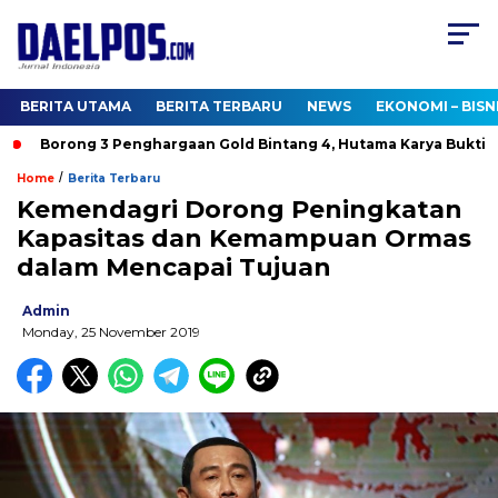
BERITA UTAMA
BERITA TERBARU
NEWS
EKONOMI – BISN
Borong 3 Penghargaan Gold Bintang 4, Hutama Karya Buktikan
/
Home
Berita Terbaru
Kemendagri Dorong Peningkatan
Kapasitas dan Kemampuan Ormas
dalam Mencapai Tujuan
Admin
Monday, 25 November 2019