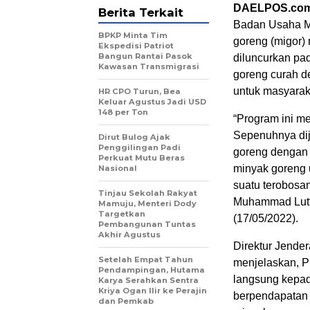
DAELPOS.co
Berita Terkait
Badan Usaha Mi
BPKP Minta Tim
goreng (migor)
Ekspedisi Patriot
Bangun Rantai Pasok
diluncurkan pad
Kawasan Transmigrasi
goreng curah de
untuk masyarak
HR CPO Turun, Bea
Keluar Agustus Jadi USD
148 per Ton
“Program ini m
Sepenuhnya dija
Dirut Bulog Ajak
Penggilingan Padi
goreng dengan 
Perkuat Mutu Beras
minyak goreng 
Nasional
suatu terobosa
Tinjau Sekolah Rakyat
Muhammad Lutfi
Mamuju, Menteri Dody
Targetkan
(17/05/2022).
Pembangunan Tuntas
Akhir Agustus
Direktur Jend
Setelah Empat Tahun
menjelaskan, P
Pendampingan, Hutama
langsung kepad
Karya Serahkan Sentra
Kriya Ogan Ilir ke Perajin
berpendapatan 
dan Pemkab