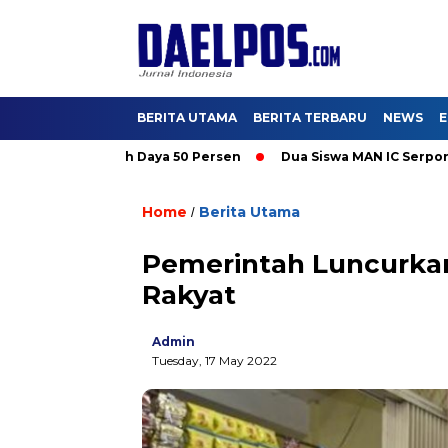
BERITA UTAMA
BERITA TERBARU
NEWS
E
Promo Tambah Daya 50 Persen
Dua Siswa MAN IC Serpong Wakili
Home
Berita Utama
/
Pemerintah Luncurka
Rakyat
Admin
Tuesday, 17 May 2022