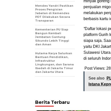
minyak goreng 
Mendes Yandri Pastikan
penjualan migor
Proses Pengisian
melakukan penju
Jabatan di Kemendes
PDT Dilakukan Secara
berbasis kartu 
Transparan
“
Daftar lokasi 
Kementerian PU Siap
Bangun Kembali
platform Gurih
Jembatan Gantung
siapa saja. Saa
Sikundo Lebih Tinggi
dan Aman
yaitu DKI Jakar
Sulawesi Utara
Hutama Karya Salurkan
Bantuan Pendidikan,
di seluruh Indo
Infrastruktur
Lingkungan, dan Sarana
Post Views:
28
Ibadah di Jakarta Timur
dan Jakarta Utara
See also
PL
Istana Kepr
Berita Terbaru