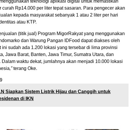
menggunakan teknologi aplikasi digital untuk memastikan
 curah Rp14.000 per liter tepat sasaran. Para pengecer akan
alan kepada masyarakat sebanyak 1 atau 2 liter per hari
identitas atau KTP.
penjualan (titik jual) Program MigorRakyat yang menggunakan
 Indomarko dan Warung Pangan IDFood dapat diakses oleh
t ini sudah ada 1.200 lokasi yang tersebar di lima provinsi
ta, Jawa Barat, Banten, Jawa Timur, Sumatra Utara, dan
. Dalam waktu dekat, jumlahnya akan menjadi 10.000 lokasi
nesia
,”
terang Oke.
9
N Siapkan Sistem Listrik Hijau dan Canggih untuk
esidenan di IKN