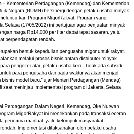
m
– Kementerian Perdagangan (Kemendag) dan Kementerian
lik Negara (BUMN) bersinergi dengan pelaku usaha minyak
 meluncurkan Program MigorRakyat. Program yang
a Selasa (17/05/2022) ini bertujuan agar penjualan minyak
ngan harga Rp14.000 per liter dapat tepat sasaran, yaitu
at berpendapatan rendah.
erupakan bentuk kepedulian pengusaha migor untuk rakyat.
lankan melalui proses bisnis antara distributor minyak
para pengecer atau pelaku usaha kecil. Tidak ada subsidi
untuk para pengusaha dan pada waktunya akan menjadi
n bisnis model baru,” ujar Menteri Perdagangan (Mendag)
 saat meninjau implementasi program di Jakarta, Selasa
eral Perdagangan Dalam Negeri, Kemendag, Oke Nurwan
rogram MigorRakyat ini menekankan pada transaksi eceran
a penerima manfaat, yaitu kelompok masyarakat
rendah. Implementasi dilaksanakan oleh pelaku usaha