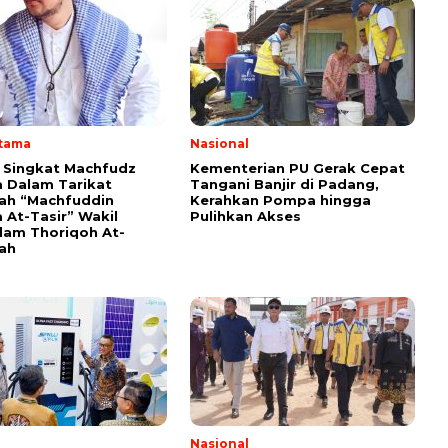
Utama
Nasional
i Singkat Machfudz
Kementerian PU Gerak Cepat
 Dalam Tarikat
Tangani Banjir di Padang,
yah “Machfuddin
Kerahkan Pompa hingga
 At-Tasir” Wakil
Pulihkan Akses
am Thoriqoh At-
yah
Nasional