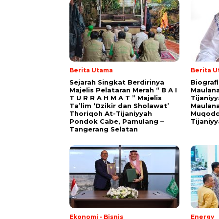
Berita Utama
Berita 
Sejarah Singkat Berdirinya
Biograf
Majelis Pelataran Merah “ B A I
Maulana
T U R R A H M A T ” Majelis
Tijaniy
Ta’lim ‘Dzikir dan Sholawat’
Maulana
Thoriqoh At-Tijaniyyah
Muqodd
Pondok Cabe, Pamulang –
Tijaniy
Tangerang Selatan
Ekonomi - Bisnis
Energy