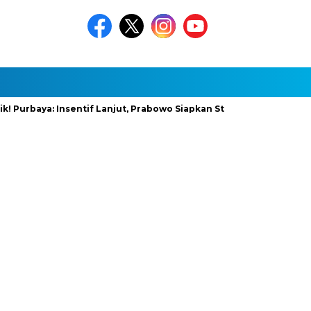
aya: Insentif Lanjut, Prabowo Siapkan Stimulus Baru
InfraNe