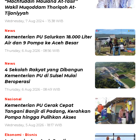
“Machfuddin Maulana At-Tasir”
Wakil Muqoddam Thoriqoh At-
Tijaniyyah
Wednesday, 7 Aug 2024 - 15:38 WIB
News
Kementerian PU Salurkan 18.000 Liter
Air dan 9 Pompa ke Aceh Besar
Thursday, 6 Aug 2026 - 08:56 WIB
News
4 Sekolah Rakyat yang Dibangun
Kementerian PU di Sulsel Mulai
Beroperasi
Thursday, 6 Aug 2026 - 08:49 WIB
Nasional
Kementerian PU Gerak Cepat
Tangani Banjir di Padang, Kerahkan
Pompa hingga Pulihkan Akses
Wednesday, 5 Aug 2026 - 18:17 WIB
Ekonomi - Bisnis