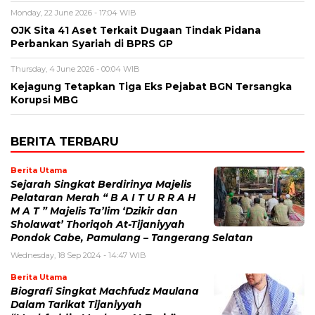
Monday, 22 June 2026 - 17:04 WIB
OJK Sita 41 Aset Terkait Dugaan Tindak Pidana
Perbankan Syariah di BPRS GP
Thursday, 4 June 2026 - 00:04 WIB
Kejagung Tetapkan Tiga Eks Pejabat BGN Tersangka
Korupsi MBG
BERITA TERBARU
Berita Utama
Sejarah Singkat Berdirinya Majelis
Pelataran Merah “ B A I T U R R A H
M A T ” Majelis Ta’lim ‘Dzikir dan
Sholawat’ Thoriqoh At-Tijaniyyah
Pondok Cabe, Pamulang – Tangerang Selatan
Wednesday, 18 Sep 2024 - 14:47 WIB
Berita Utama
Biografi Singkat Machfudz Maulana
Dalam Tarikat Tijaniyyah