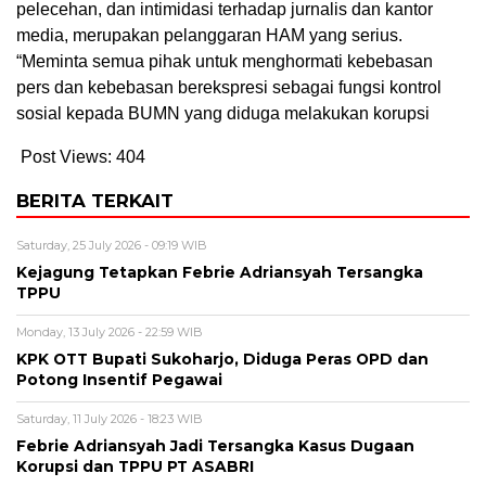
pelecehan, dan intimidasi terhadap jurnalis dan kantor
media, merupakan pelanggaran HAM yang serius.
“Meminta semua pihak untuk menghormati kebebasan
pers dan kebebasan berekspresi sebagai fungsi kontrol
sosial kepada BUMN yang diduga melakukan korupsi
Post Views:
404
BERITA TERKAIT
Saturday, 25 July 2026 - 09:19 WIB
Kejagung Tetapkan Febrie Adriansyah Tersangka
TPPU
Monday, 13 July 2026 - 22:59 WIB
KPK OTT Bupati Sukoharjo, Diduga Peras OPD dan
Potong Insentif Pegawai
Saturday, 11 July 2026 - 18:23 WIB
Febrie Adriansyah Jadi Tersangka Kasus Dugaan
Korupsi dan TPPU PT ASABRI