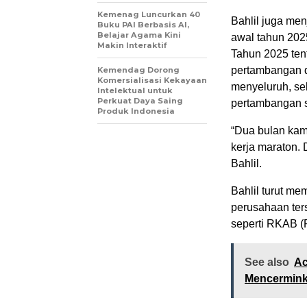
Kemenag Luncurkan 40
Bahlil juga me
Buku PAI Berbasis AI,
Belajar Agama Kini
awal tahun 202
Makin Interaktif
Tahun 2025 ten
pertambangan d
Kemendag Dorong
Komersialisasi Kekayaan
menyeluruh, se
Intelektual untuk
Perkuat Daya Saing
pertambangan s
Produk Indonesia
“Dua bulan kam
kerja maraton.
Bahlil.
Bahlil turut me
perusahaan ter
seperti RKAB 
See also
Ac
Mencermink