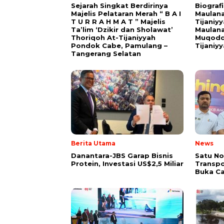
Sejarah Singkat Berdirinya
Biograf
Majelis Pelataran Merah “ B A I
Maulana
T U R R A H M A T ” Majelis
Tijaniy
Ta’lim ‘Dzikir dan Sholawat’
Maulana
Thoriqoh At-Tijaniyyah
Muqodd
Pondok Cabe, Pamulang –
Tijaniy
Tangerang Selatan
Berita Utama
News
Danantara-JBS Garap Bisnis
Satu No
Protein, Investasi US$2,5 Miliar
Transpo
Buka Ca