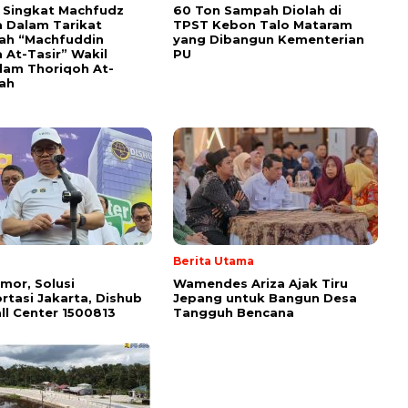
i Singkat Machfudz
60 Ton Sampah Diolah di
 Dalam Tarikat
TPST Kebon Talo Mataram
yah “Machfuddin
yang Dibangun Kementerian
 At-Tasir” Wakil
PU
am Thoriqoh At-
yah
Berita Utama
mor, Solusi
Wamendes Ariza Ajak Tiru
rtasi Jakarta, Dishub
Jepang untuk Bangun Desa
ll Center 1500813
Tangguh Bencana