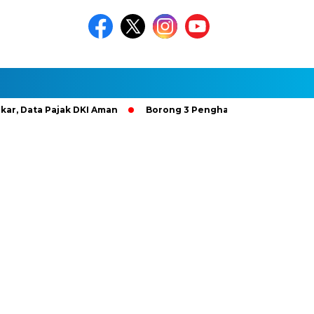
ta Pajak DKI Aman
Borong 3 Penghargaan Gold Bintang 4, H