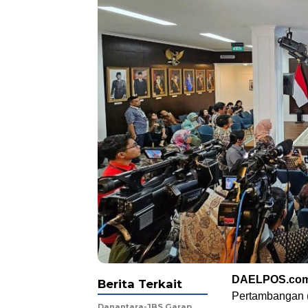
DAELPOS.co
Berita Terkait
Pertambangan (
Danantara-JBS Garap