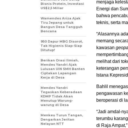
menjaga kelest
Bisnis Protein, Investasi
US$2,5 Miliar
Energi dan Sum
bahwa pencabut
Wamendes Ariza Ajak
teknis, serta m
Tiru Jepang untuk
Bangun Desa Tangguh
Bencana
“Alasannya ada
memang secara 
950 Dapur MBG Disorot,
Tak Higienis Siap-Siap
kawasan
geopa
Ditutup!
mempertimbangk
Berikan Orasi Ilmiah,
melihat dari to
Mendes Yandri Ajak
keterangan per
Lulusan UIN SMH Banten
Ciptakan Lapangan
Istana Kepresid
Kerja di Desa
Bahlil menega
Mendes Yandri
Tegaskan Keberadaan
pengawasan ket
KDMP Tidak Akan
beroperasi di l
Menutup Warung-
warung di Desa
“Jadi amdal-nya
Menkeu Turun Tangan,
terumbu karang.
Dengarkan Jeritan
Nelayan NTT
di Raja Ampat,” 