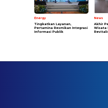
Energy
News
Tingkatkan Layanan,
Akhir P
Pertamina Resmikan Integrasi
Wisata 
Informasi Publik
Revital