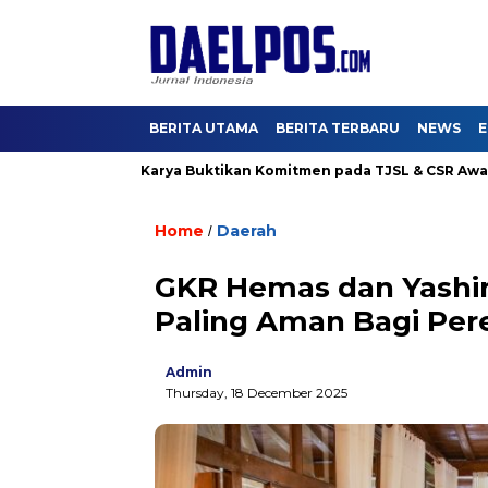
BERITA UTAMA
BERITA TERBARU
NEWS
E
g 4, Hutama Karya Buktikan Komitmen pada TJSL & CSR Award BU
Home
Daerah
/
GKR Hemas dan Yashin
Paling Aman Bagi Pe
Admin
Thursday, 18 December 2025