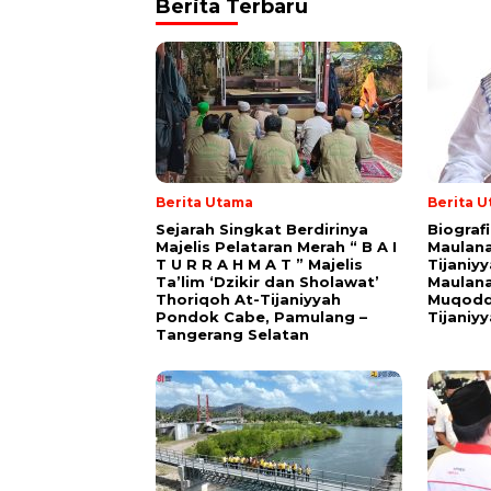
Berita Terbaru
Berita Utama
Berita 
Sejarah Singkat Berdirinya
Biograf
Majelis Pelataran Merah “ B A I
Maulana
T U R R A H M A T ” Majelis
Tijaniy
Ta’lim ‘Dzikir dan Sholawat’
Maulana
Thoriqoh At-Tijaniyyah
Muqodd
Pondok Cabe, Pamulang –
Tijaniy
Tangerang Selatan