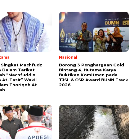
Utama
Nasional
i Singkat Machfudz
Borong 3 Penghargaan Gold
 Dalam Tarikat
Bintang 4, Hutama Karya
yah “Machfuddin
Buktikan Komitmen pada
 At-Tasir” Wakil
TJSL & CSR Award BUMN Track
am Thoriqoh At-
2026
yah