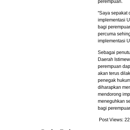
perempuan.
“Saya sepakat 
implementasi U
bagi perempuan
percuma sehing
implementasi U
Sebagai penutu
Daerah Istimew
perempuan dapat
akan terus dil
penegak hukum,
diharapkan men
mendorong impl
meneguhkan se
bagi perempuan
Post Views:
22