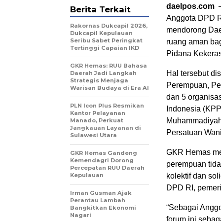
daelpos.com
–
Berita Terkait
Anggota DPD RI
Rakornas Dukcapil 2026,
mendorong Daer
Dukcapil Kepulauan
Seribu Sabet Peringkat
ruang aman ba
Tertinggi Capaian IKD
Pidana Kekera
GKR Hemas: RUU Bahasa
Hal tersebut d
Daerah Jadi Langkah
Strategis Menjaga
Perempuan, Pe
Warisan Budaya di Era AI
dan 5 organisa
PLN Icon Plus Resmikan
Indonesia (KPPI
Kantor Pelayanan
Muhammadiyah D
Manado, Perkuat
Jangkauan Layanan di
Persatuan Wani
Sulawesi Utara
GKR Hemas men
GKR Hemas Gandeng
Kemendagri Dorong
perempuan tidak
Percepatan RUU Daerah
Kepulauan
kolektif dan sol
DPD RI, pemeri
Irman Gusman Ajak
Perantau Lambah
“Sebagai Anggo
Bangkitkan Ekonomi
Nagari
forum ini sebag