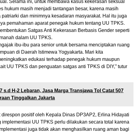
ual. Selama ini, untuk membawa kasus kekerasan seksual
es hukum masih menjadi tantangan besar, karena masih
patriarki dan minimnya kesadaran masyarakat. Hal itu juga
nya pemahaman aparat penegak hukum tentang UU TPKS.
 pembentukan Satgas Anti Kekerasan Berbasis Gender seperti
amanah dalam UU TPKS.
ngajak ibu-ibu para senior untuk bersama menciptakan ruang
mpuan di Daerah Istimewa Yogyakarta. Mari kita
 meningkatkan edukasi terhadap penegak hukum maupun
kait UU TPKS dan penguatan satgas anti TPKS di DIY,” tutur
7 s.d H-2 Lebaran, Jasa Marga Transjawa Tol Catat 507
aan Tinggalkan Jakarta
 direspon positif oleh Kepala Dinas DP3AP2, Erlina Hidayati
mplementasi UU TPKS perlu dilakukan secara total karena
 implementasi juga tidak akan menghasilkan ruang aman bagi