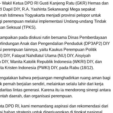
 Wakil Ketua DPD RI Gusti Kanjeng Ratu (GKR) Hemas dan
 Dapil DIY, R.A. Yashinta Sekarwangi Mega sepakat
ah Istimewa Yogyakarta menjadi provinsi pelopor untuk
gi perempuan melalui implementasi Undang-undang Tindak
san Seksual (TPKS).
isampaikan pada diskusi rutin bersama Dinas Pemberdayaan
rlindungan Anak dan Pengendalian Penduduk (DP3AP2) DIY
si perempuan lainnya, yaitu Kaukus Perempuan Politik
) DIY, Fatayat Nahdlatul Ulama (NU) DIY, Aisyiyah
IY, Wanita Katolik Republik Indonesia (WKRI) DIY, dan
ta Kristen Indonesia (PWKI) DIY, pada Rabu (18/12).
gatakan bahwa perjuangan menghadirkan ruang aman bagi
 pernah berjalan sendiri, melainkan selalu lahir dari kerja
idaritas lintas generasi. Karena itu ia mendorong sinergi antara
ntah daerah, dan organisasi perempuan.
ta DPD RI, kami memandang aspirasi dan rekomendasi dari
ai bahan strategis untuk diperjuangkan di tingkat nasional,