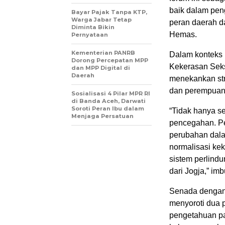
baik dalam pen
Bayar Pajak Tanpa KTP,
Warga Jabar Tetap
peran daerah d
Diminta Bikin
Hemas.
Pernyataan
Kementerian PANRB
Dalam konteks
Dorong Percepatan MPP
Kekerasan Sek
dan MPP Digital di
Daerah
menekankan stra
dan perempuan 
Sosialisasi 4 Pilar MPR RI
di Banda Aceh, Darwati
Soroti Peran Ibu dalam
“Tidak hanya se
Menjaga Persatuan
pencegahan. Pe
perubahan dal
normalisasi kek
sistem perlindu
dari Jogja,” im
Senada dengan
menyoroti dua 
pengetahuan pa