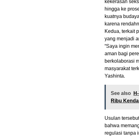
kekerasan seks
hingga ke pros
kuatnya budaya 
karena rendah
Kedua, terkait
yang menjadi 
“Saya ingin me
aman bagi pere
berkolaborasi
masyarakat ter
Yashinta.
See also
H-
Ribu Kendar
Usulan tersebut
bahwa memang i
regulasi tanpa