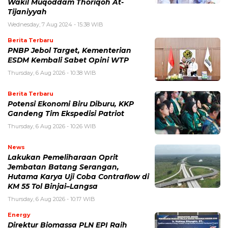
Wakil Muqoddam Thoriqoh At-
Tijaniyyah
Wednesday, 7 Aug 2024 - 15:38 WIB
Berita Terbaru
PNBP Jebol Target, Kementerian
ESDM Kembali Sabet Opini WTP
Thursday, 6 Aug 2026 - 10:38 WIB
Berita Terbaru
Potensi Ekonomi Biru Diburu, KKP
Gandeng Tim Ekspedisi Patriot
Thursday, 6 Aug 2026 - 10:26 WIB
News
Lakukan Pemeliharaan Oprit
Jembatan Batang Serangan,
Hutama Karya Uji Coba Contraflow di
KM 55 Tol Binjai–Langsa
Thursday, 6 Aug 2026 - 10:17 WIB
Energy
Direktur Biomassa PLN EPI Raih