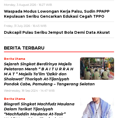
Monday, 3 August 2026 - 16:27 WIB
Waspada Modus Lowongan Kerja Palsu, Sudin PPAPP
Kepulauan Seribu Gencarkan Edukasi Cegah TPPO
Friday, 31 July 2026 - 16:45 WIB
Dukcapil Pulau Seribu Jemput Bola Demi Data Akurat
BERITA TERBARU
Berita Utama
Sejarah Singkat Berdirinya Majelis
Pelataran Merah “ B A I T U R R A H
M A T ” Majelis Ta’lim ‘Dzikir dan
Sholawat’ Thoriqoh At-Tijaniyyah
Pondok Cabe, Pamulang – Tangerang Selatan
Wednesday, 18 Sep 2024 - 14:47 WIB
Berita Utama
Biografi Singkat Machfudz Maulana
Dalam Tarikat Tijaniyyah
“Machfuddin Maulana At-Tasir”