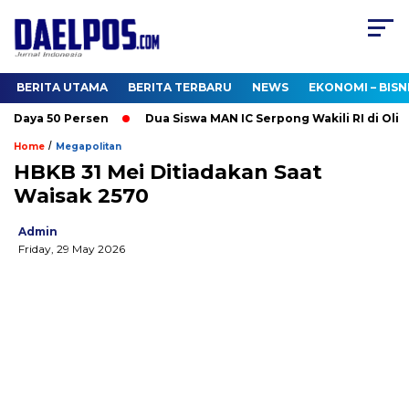
BERITA UTAMA
BERITA TERBARU
NEWS
EKONOMI – BISN
 Daya 50 Persen
Dua Siswa MAN IC Serpong Wakili RI di Olimpi
/
Home
Megapolitan
HBKB 31 Mei Ditiadakan Saat
Waisak 2570
Admin
Friday, 29 May 2026