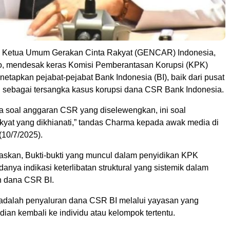
 Ketua Umum Gerakan Cinta Rakyat (GENCAR) Indonesia,
o, mendesak keras Komisi Pemberantasan Korupsi (KPK)
etapkan pejabat-pejabat Bank Indonesia (BI), baik dari pusat
sebagai tersangka kasus korupsi dana CSR Bank Indonesia.
ya soal anggaran CSR yang diselewengkan, ini soal
kyat yang dikhianati,” tandas Charma kepada awak media di
(10/7/2025).
skan, Bukti-bukti yang muncul dalam penyidikan KPK
nya indikasi keterlibatan struktural yang sistemik dalam
 dana CSR BI.
adalah penyaluran dana CSR BI melalui yayasan yang
mudian kembali ke individu atau kelompok tertentu.