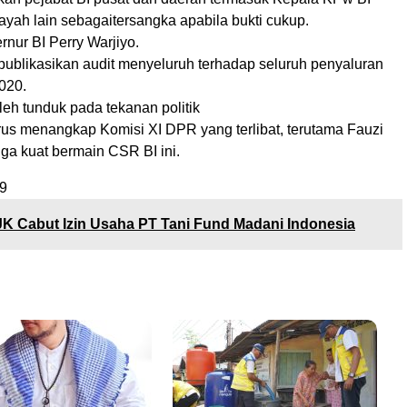
yah lain sebagaitersangka apabila bukti cukup.
rnur BI Perry Warjiyo.
publikasikan audit menyeluruh terhadap seluruh penyaluran
020.
leh tunduk pada tekanan politik
rus menangkap Komisi XI DPR yang terlibat, terutama Fauzi
ga kuat bermain CSR BI ini.
9
K Cabut Izin Usaha PT Tani Fund Madani Indonesia