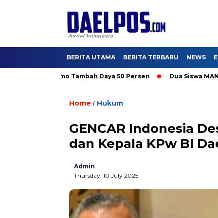
BERITA UTAMA
BERITA TERBARU
NEWS
E
 Nikmati Promo Tambah Daya 50 Persen
Dua Siswa MAN IC Serp
Home
Hukum
/
GENCAR Indonesia Des
dan Kepala KPw BI Da
Admin
Thursday, 10 July 2025