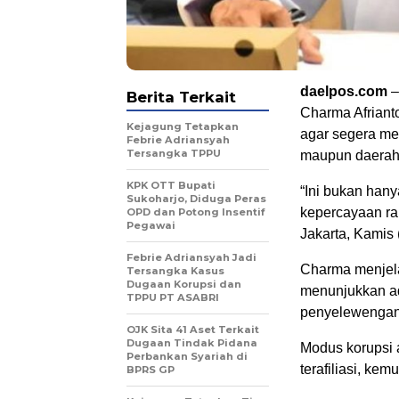
daelpos.com
–
Berita Terkait
Charma Afriant
Kejagung Tetapkan
agar segera men
Febrie Adriansyah
Tersangka TPPU
maupun daerah 
KPK OTT Bupati
“Ini bukan han
Sukoharjo, Diduga Peras
kepercayaan ra
OPD dan Potong Insentif
Pegawai
Jakarta, Kamis 
Febrie Adriansyah Jadi
Charma menjela
Tersangka Kasus
Dugaan Korupsi dan
menunjukkan ada
TPPU PT ASABRI
penyelewengan
OJK Sita 41 Aset Terkait
Dugaan Tindak Pidana
Modus korupsi 
Perbankan Syariah di
terafiliasi, ke
BPRS GP