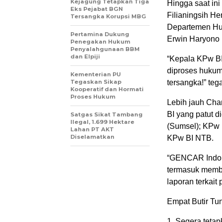
Kejagung Tetapkan Tiga
Hingga saat ini
Eks Pejabat BGN
Filianingsih He
Tersangka Korupsi MBG
Departemen Huk
Pertamina Dukung
Erwin Haryono 
Penegakan Hukum
Penyalahgunaan BBM
dan Elpiji
“Kepala KPw BI 
diproses huku
Kementerian PU
Tegaskan Sikap
tersangka!” te
Kooperatif dan Hormati
Proses Hukum
Lebih jauh Cha
BI yang patut d
Satgas Sikat Tambang
Ilegal, 1.699 Hektare
(Sumsel); KPw 
Lahan PT AKT
Diselamatkan
KPw BI NTB.
“GENCAR Indone
termasuk memb
laporan terkai
Empat Butir T
1. Segera teta