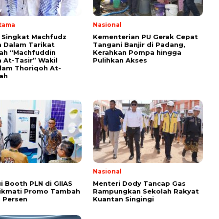
Utama
Nasional
i Singkat Machfudz
Kementerian PU Gerak Cepat
 Dalam Tarikat
Tangani Banjir di Padang,
yah “Machfuddin
Kerahkan Pompa hingga
 At-Tasir” Wakil
Pulihkan Akses
am Thoriqoh At-
yah
Nasional
i Booth PLN di GIIAS
Menteri Dody Tancap Gas
Nikmati Promo Tambah
Rampungkan Sekolah Rakyat
 Persen
Kuantan Singingi