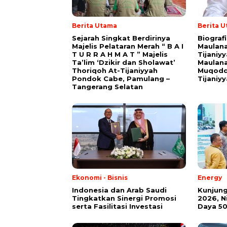
Berita Utama
Berita 
Sejarah Singkat Berdirinya
Biograf
Majelis Pelataran Merah “ B A I
Maulana
T U R R A H M A T ” Majelis
Tijaniy
Ta’lim ‘Dzikir dan Sholawat’
Maulana
Thoriqoh At-Tijaniyyah
Muqodd
Pondok Cabe, Pamulang –
Tijaniy
Tangerang Selatan
Ekonomi - Bisnis
Energy
Indonesia dan Arab Saudi
Kunjung
Tingkatkan Sinergi Promosi
2026, 
serta Fasilitasi Investasi
Daya 50