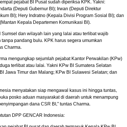
 empat pejabat BI Pusat sudah diperiksa KPK. Yakni:
ndarta (Deputi Gubernur BI); Irwan (Deputi Direktur
um BI); Hery Indratno (Kepala Divisi Program Sosial BI); dan
(Mantan Kepala Departemen Komunikasi BI).
Sumsel dan wilayah lain yang lalai atau terlibat wajib
m tanpa pandang bulu. KPK harus segera umumkan
gas Charma.
rma mengungkap sejumlah pejabat Kantor Perwakilan (KPw)
iduga terlibat atau lalai. Yakni KPw BI Sumatera Selatan
BI Jawa Timur dan Malang; KPw BI Sulawesi Selatan; dan
sia menyatakan siap mengawal kasus ini hingga tuntas,
uka posko aduan masyarakat di daerah untuk menampung
t penyimpangan dana CSR BI,” tuntas Charma.
untutan DPP GENCAR Indonesia:
pkan pejabat BI pusat dan daerah termasuk Kepala KPw BI