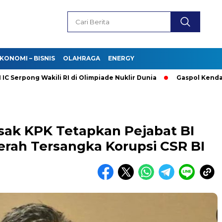
KONOMI – BISNIS
OLAHRAGA
ENERGY
ong Wakili RI di Olimpiade Nuklir Dunia
Gaspol Kendaraan Lis
ak KPK Tetapkan Pejabat BI
erah Tersangka Korupsi CSR BI