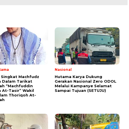
Utama
Nasional
i Singkat Machfudz
Hutama Karya Dukung
 Dalam Tarikat
Gerakan Nasional Zero ODOL
yah “Machfuddin
Melalui Kampanye Selamat
 At-Tasir” Wakil
Sampai Tujuan (SETUJU)
am Thoriqoh At-
yah