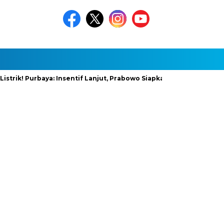
 Purbaya: Insentif Lanjut, Prabowo Siapkan Stimulus Baru
Inf