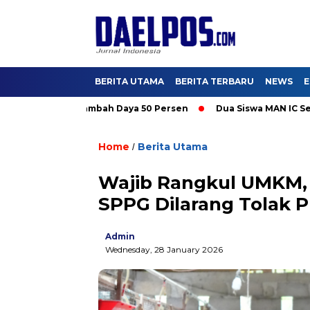
BERITA UTAMA
BERITA TERBARU
NEWS
E
ati Promo Tambah Daya 50 Persen
Dua Siswa MAN IC Serpong W
Home
Berita Utama
/
Wajib Rangkul UMKM, 
SPPG Dilarang Tolak P
Admin
Wednesday, 28 January 2026