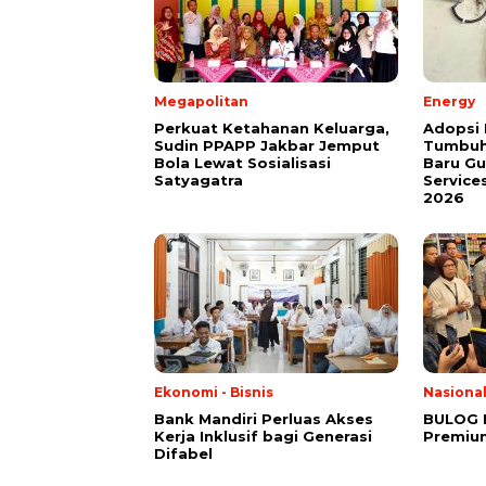
Megapolitan
Energy
Perkuat Ketahanan Keluarga,
Adopsi 
Sudin PPAPP Jakbar Jemput
Tumbuh
Bola Lewat Sosialisasi
Baru G
Satyagatra
Service
2026
Ekonomi - Bisnis
Nasiona
Bank Mandiri Perluas Akses
BULOG 
Kerja Inklusif bagi Generasi
Premium
Difabel