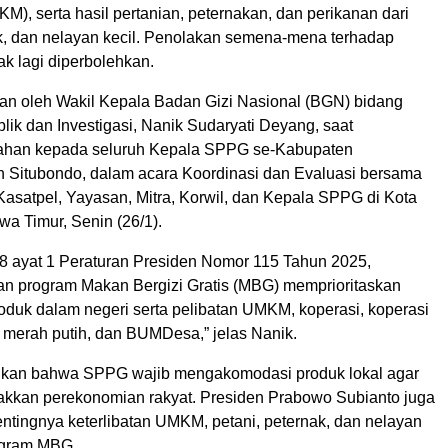
), serta hasil pertanian, peternakan, dan perikanan dari
ak, dan nelayan kecil. Penolakan semena-mena terhadap
dak lagi diperbolehkan.
skan oleh Wakil Kepala Badan Gizi Nasional (BGN) bidang
ik dan Investigasi, Nanik Sudaryati Deyang, saat
ahan kepada seluruh Kepala SPPG se-Kabupaten
Situbondo, dalam acara Koordinasi dan Evaluasi bersama
asatpel, Yayasan, Mitra, Korwil, dan Kepala SPPG di Kota
a Timur, Senin (26/1).
8 ayat 1 Peraturan Presiden Nomor 115 Tahun 2025,
n program Makan Bergizi Gratis (MBG) memprioritaskan
duk dalam negeri serta pelibatan UMKM, koperasi, koperasi
 merah putih, dan BUMDesa,” jelas Nanik.
kan bahwa SPPG wajib mengakomodasi produk lokal agar
kkan perekonomian rakyat. Presiden Prabowo Subianto juga
tingnya keterlibatan UMKM, petani, peternak, dan nelayan
ogram MBG.