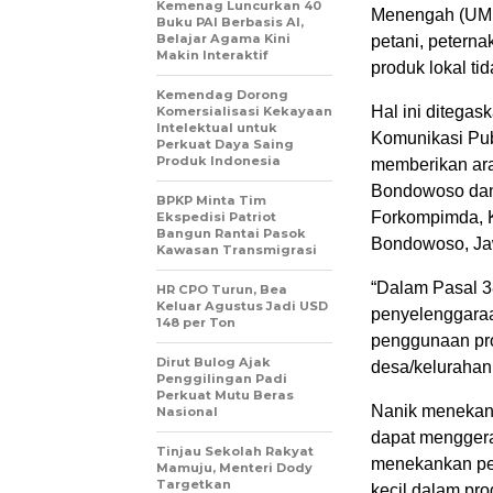
Kemenag Luncurkan 40
Menengah (UMKM
Buku PAI Berbasis AI,
Belajar Agama Kini
petani, petern
Makin Interaktif
produk lokal ti
Kemendag Dorong
Hal ini ditega
Komersialisasi Kekayaan
Intelektual untuk
Komunikasi Publ
Perkuat Daya Saing
Produk Indonesia
memberikan ar
Bondowoso dan 
BPKP Minta Tim
Forkompimda, K
Ekspedisi Patriot
Bangun Rantai Pasok
Bondowoso, Jaw
Kawasan Transmigrasi
“Dalam Pasal 3
HR CPO Turun, Bea
Keluar Agustus Jadi USD
penyelenggaraa
148 per Ton
penggunaan pro
Dirut Bulog Ajak
desa/kelurahan
Penggilingan Padi
Perkuat Mutu Beras
Nanik menekan
Nasional
dapat menggera
Tinjau Sekolah Rakyat
menekankan pen
Mamuju, Menteri Dody
Targetkan
kecil dalam pr