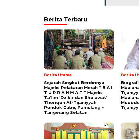
Berita Terbaru
Berita Utama
Berita 
Sejarah Singkat Berdirinya
Biograf
Majelis Pelataran Merah “ B A I
Maulana
T U R R A H M A T ” Majelis
Tijaniy
Ta’lim ‘Dzikir dan Sholawat’
Maulana
Thoriqoh At-Tijaniyyah
Muqodd
Pondok Cabe, Pamulang –
Tijaniy
Tangerang Selatan