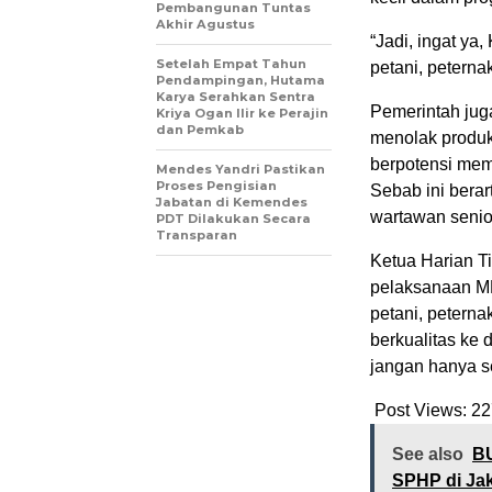
Pembangunan Tuntas
Akhir Agustus
“Jadi, ingat y
Setelah Empat Tahun
petani, petern
Pendampingan, Hutama
Karya Serahkan Sentra
Pemerintah jug
Kriya Ogan Ilir ke Perajin
dan Pemkab
menolak produk
berpotensi me
Mendes Yandri Pastikan
Proses Pengisian
Sebab ini bera
Jabatan di Kemendes
wartawan senior
PDT Dilakukan Secara
Transparan
Ketua Harian T
pelaksanaan M
petani, petern
berkualitas ke
jangan hanya se
Post Views:
22
See also
BU
SPHP di Jak