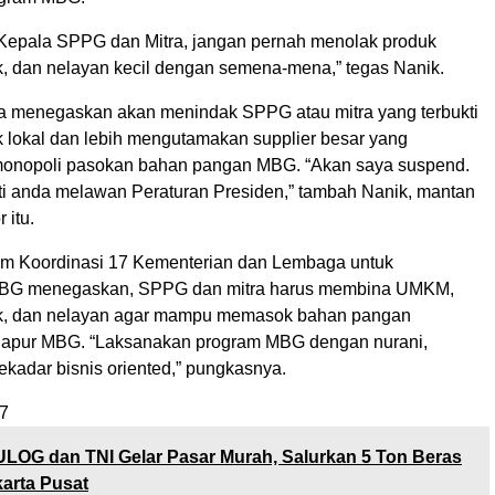
a, Kepala SPPG dan Mitra, jangan pernah menolak produk
ak, dan nelayan kecil dengan semena-mena,” tegas Nanik.
a menegaskan akan menindak SPPG atau mitra yang terbukti
 lokal dan lebih mengutamakan supplier besar yang
monopoli pasokan bahan pangan MBG. “Akan saya suspend.
rti anda melawan Peraturan Presiden,” tambah Nanik, mantan
 itu.
im Koordinasi 17 Kementerian dan Lembaga untuk
BG menegaskan, SPPG dan mitra harus membina UMKM,
ak, dan nelayan agar mampu memasok bahan pangan
 dapur MBG. “Laksanakan program MBG dengan nurani,
kadar bisnis oriented,” pungkasnya.
7
LOG dan TNI Gelar Pasar Murah, Salurkan 5 Ton Beras
arta Pusat