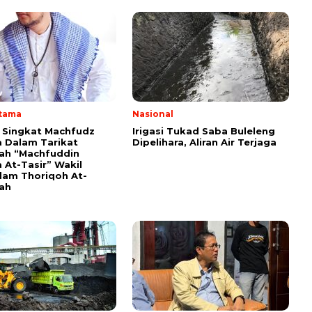
Utama
Nasional
i Singkat Machfudz
Irigasi Tukad Saba Buleleng
 Dalam Tarikat
Dipelihara, Aliran Air Terjaga
yah “Machfuddin
 At-Tasir” Wakil
am Thoriqoh At-
yah