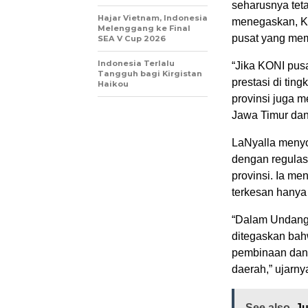
seharusnya teta
Hajar Vietnam, Indonesia
menegaskan, KO
Melenggang ke Final
pusat yang mem
SEA V Cup 2026
Indonesia Terlalu
“Jika KONI pus
Tangguh bagi Kirgistan
prestasi di tin
Haikou
provinsi juga m
Jawa Timur dan
LaNyalla menyor
dengan regulas
provinsi. Ia men
terkesan hanya
“Dalam Undang-
ditegaskan bah
pembinaan dan 
daerah,” ujarny
See also
Ju