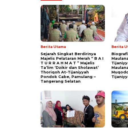
Berita Utama
Berita 
Sejarah Singkat Berdirinya
Biograf
Majelis Pelataran Merah “ B A I
Maulana
T U R R A H M A T ” Majelis
Tijaniy
Ta’lim ‘Dzikir dan Sholawat’
Maulana
Thoriqoh At-Tijaniyyah
Muqodd
Pondok Cabe, Pamulang –
Tijaniy
Tangerang Selatan