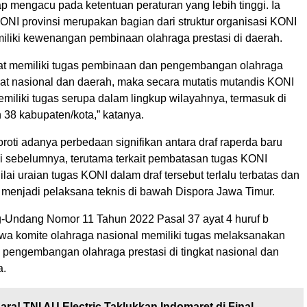
p mengacu pada ketentuan peraturan yang lebih tinggi. Ia
NI provinsi merupakan bagian dari struktur organisasi KONI
iliki kewenangan pembinaan olahraga prestasi di daerah.
at memiliki tugas pembinaan dan pengembangan olahraga
gkat nasional dan daerah, maka secara mutatis mutandis KONI
emiliki tugas serupa dalam lingkup wilayahnya, termasuk di
 38 kabupaten/kota,” katanya.
oti adanya perbedaan signifikan antara draf raperda baru
i sebelumnya, terutama terkait pembatasan tugas KONI
ilai uraian tugas KONI dalam draf tersebut terlalu terbatas dan
 menjadi pelaksana teknis di bawah Dispora Jawa Timur.
Undang Nomor 11 Tahun 2022 Pasal 37 ayat 4 huruf b
wa komite olahraga nasional memiliki tugas melaksanakan
pengembangan olahraga prestasi di tingkat nasional dan
a.
ara! TNI AU Electric Taklukkan Indomaret di Final