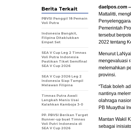
daelpos.com 
Berita Terkait
Mattalitti, men
PBVSI Panggil 18 Pemain
Penyelenggara
Voli Putra
Pemerintah Prov
Indonesia Bangkit,
tersebut berpo
Filipina Ditaklukkan
2022 tentang K
Empat Set
SEA V Cup Leg 2 Timnas
Menurut LaNyal
Voli Putra Indonesia
mengevaluasi ra
Pastikan Tiket Semifinal
SEA V Cup 2026
melemahkan per
provinsi.
SEA V Cup 2026 Leg 2
Indonesia Siap Tampil
Melawan Filipina
“Tidak boleh a
nantinya mele
Timnas Putra Awali
Langkah Manis Usai
olahraga nasion
Kalahkan Kamboja 3-0
PB Muaythai In
PP. PBVSI Berikan Target
Mantan Wakil K
Runner-up buat Timnas
Voli Putri Indonesia di
sebagai inisia
SEA V Cup 2026