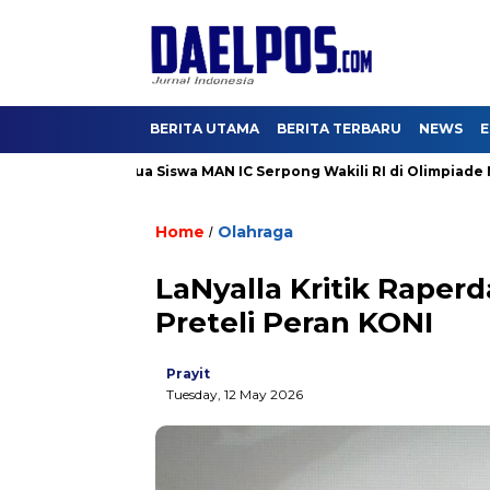
BERITA UTAMA
BERITA TERBARU
NEWS
E
rsen
Dua Siswa MAN IC Serpong Wakili RI di Olimpiade Nuklir 
Home
Olahraga
/
LaNyalla Kritik Raperd
Preteli Peran KONI
Prayit
Tuesday, 12 May 2026