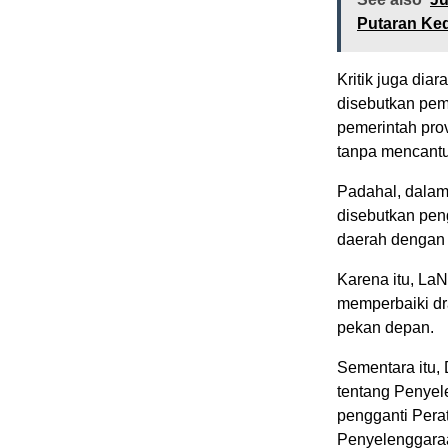
Putaran Ked
Kritik juga dia
disebutkan pem
pemerintah prov
tanpa mencant
Padahal, dala
disebutkan peng
daerah dengan d
Karena itu, La
memperbaiki dr
pekan depan.
Sementara itu,
tentang Penye
pengganti Pera
Penyelenggaraa