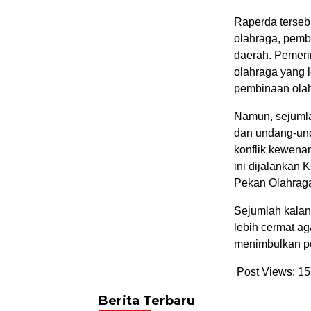
Raperda terse
olahraga, pembi
daerah. Pemeri
olahraga yang le
pembinaan olah
Namun, sejumlah
dan undang-und
konflik kewena
ini dijalankan 
Pekan Olahraga
Sejumlah kalan
lebih cermat a
menimbulkan po
Post Views:
15
Berita Terbaru