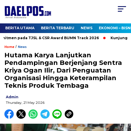
BERITA UTAMA
BERITA TERBARU
NEWS
EKONOMI – BISN
itmen pada TJSL & CSR Award BUMN Track 2026
Kunjungi Boot
/
Home
News
Hutama Karya Lanjutkan
Pendampingan Berjenjang Sentra
Kriya Ogan Ilir, Dari Penguatan
Organisasi Hingga Keterampilan
Teknis Produk Tembaga
Admin
Thursday, 21 May 2026