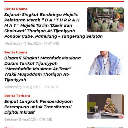
Berita Utama
Sejarah Singkat Berdirinya Majelis
Pelataran Merah “ B A I T U R R A H
M A T ” Majelis Ta’lim ‘Dzikir dan
Sholawat’ Thoriqoh At-Tijaniyyah
Pondok Cabe, Pamulang – Tangerang Selatan
Wednesday, 18 Sep 2024 - 14:47 WIB
Berita Utama
Biografi Singkat Machfudz Maulana
Dalam Tarikat Tijaniyyah
“Machfuddin Maulana At-Tasir”
Wakil Muqoddam Thoriqoh At-
Tijaniyyah
Wednesday, 7 Aug 2024 - 15:38 WIB
Berita Terbaru
Empat Langkah Pemberdayaan
Perempuan untuk Transformasi
Digital Inklusif
Saturday, 8 Aug 2026 - 10:19 WIB