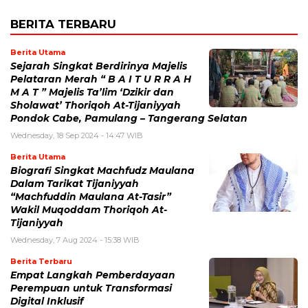
BERITA TERBARU
Berita Utama
Sejarah Singkat Berdirinya Majelis
Pelataran Merah “ B A I T U R R A H
M A T ” Majelis Ta’lim ‘Dzikir dan
Sholawat’ Thoriqoh At-Tijaniyyah
Pondok Cabe, Pamulang – Tangerang Selatan
Wednesday, 18 Sep 2024 - 14:47 WIB
Berita Utama
Biografi Singkat Machfudz Maulana
Dalam Tarikat Tijaniyyah
“Machfuddin Maulana At-Tasir”
Wakil Muqoddam Thoriqoh At-
Tijaniyyah
Wednesday, 7 Aug 2024 - 15:38 WIB
Berita Terbaru
Empat Langkah Pemberdayaan
Perempuan untuk Transformasi
Digital Inklusif