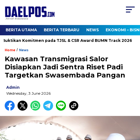
BERITA UTAMA
BERITA TERBARU
NEWS
EKONOMI – BISN
uktikan Komitmen pada TJSL & CSR Award BUMN Track 2026
K
/
Home
News
Kawasan Transmigrasi Salor
Disiapkan Jadi Sentra Riset Padi
Targetkan Swasembada Pangan
Admin
Wednesday, 3 June 2026