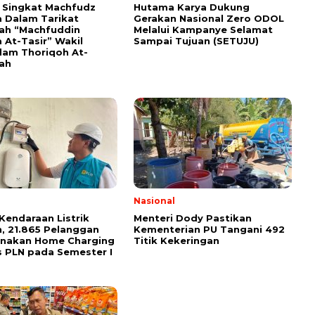
i Singkat Machfudz
Hutama Karya Dukung
 Dalam Tarikat
Gerakan Nasional Zero ODOL
yah “Machfuddin
Melalui Kampanye Selamat
 At-Tasir” Wakil
Sampai Tujuan (SETUJU)
am Thoriqoh At-
yah
Nasional
Kendaraan Listrik
Menteri Dody Pastikan
, 21.865 Pelanggan
Kementerian PU Tangani 492
unakan Home Charging
Titik Kekeringan
s PLN pada Semester I