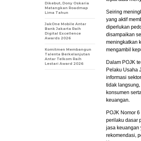
Dikebut, Dony Oskaria
Matangkan Roadmap
Seiring meningk
Lima Tahun
yang aktif mem
JakOne Mobile Antar
diperlukan ped
Bank Jakarta Raih
Digital Excellence
disampaikan se
Awards 2026
meningkatkan k
mengambil kep
Komitmen Membangun
Talenta Berkelanjutan
Antar Telkom Raih
Dalam POJK ter
Lestari Award 2026
Pelaku Usaha 
informasi sekt
tidak langsung
konsumen sert
keuangan.
POJK Nomor 6 T
perilaku dasar 
jasa keuangan 
rekomendasi, 