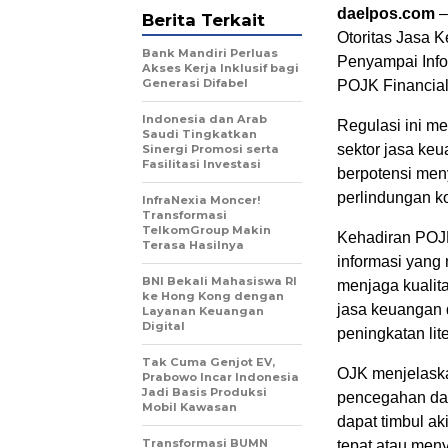
daelpos.com
–
Berita Terkait
Otoritas Jasa 
Bank Mandiri Perluas
Penyampai Info
Akses Kerja Inklusif bagi
Generasi Difabel
POJK Financial 
Indonesia dan Arab
Regulasi ini m
Saudi Tingkatkan
sektor jasa keu
Sinergi Promosi serta
Fasilitasi Investasi
berpotensi men
perlindungan k
InfraNexia Moncer!
Transformasi
TelkomGroup Makin
Kehadiran POJK
Terasa Hasilnya
informasi yang 
BNI Bekali Mahasiswa RI
menjaga kualit
ke Hong Kong dengan
jasa keuangan 
Layanan Keuangan
Digital
peningkatan lit
Tak Cuma Genjot EV,
OJK menjelaska
Prabowo Incar Indonesia
Jadi Basis Produksi
pencegahan dan
Mobil Kawasan
dapat timbul ak
Transformasi BUMN
tepat atau men