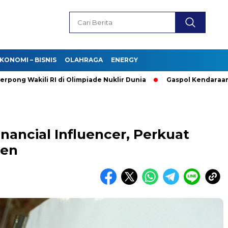
KONOMI – BISNIS
OLAHRAGA
ENERGY
akili RI di Olimpiade Nuklir Dunia
Gaspol Kendaraan Listrik!
nancial Influencer, Perkuat
men