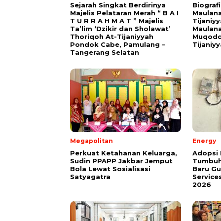
Sejarah Singkat Berdirinya
Biograf
Majelis Pelataran Merah “ B A I
Maulana
T U R R A H M A T ” Majelis
Tijaniy
Ta’lim ‘Dzikir dan Sholawat’
Maulana
Thoriqoh At-Tijaniyyah
Muqodd
Pondok Cabe, Pamulang –
Tijaniy
Tangerang Selatan
Megapolitan
Energy
Perkuat Ketahanan Keluarga,
Adopsi 
Sudin PPAPP Jakbar Jemput
Tumbuh
Bola Lewat Sosialisasi
Baru G
Satyagatra
Service
2026