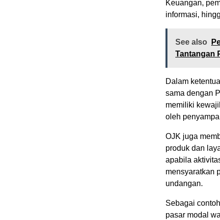
Keuangan, pemb
informasi, hin
See also
Pe
Tantangan 
Dalam ketentua
sama dengan P
memiliki kewaj
oleh penyampai
OJK juga membe
produk dan lay
apabila aktivi
mensyaratkan p
undangan.
Sebagai contoh
pasar modal waj