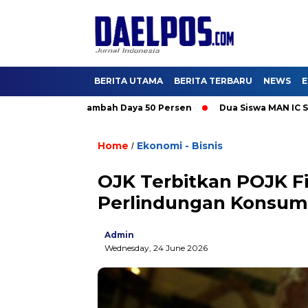
BERITA UTAMA
BERITA TERBARU
NEWS
E
mati Promo Tambah Daya 50 Persen
Dua Siswa MAN IC Serpong W
Home
Ekonomi - Bisnis
/
OJK Terbitkan POJK Fi
Perlindungan Konsu
Admin
Wednesday, 24 June 2026