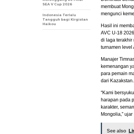
SEA V Cup 2026
membuat Mongo
mengunci kemen
Indonesia Terlalu
Tangguh bagi Kirgistan
Haikou
Hasil ini memba
AVC U-18 2026
di laga terakhi
turnamen level 
Manajer Timnas 
kemenangan yan
para pemain ma
dari Kazakstan.
“Kami bersyukur
harapan pada 
karakter, sema
Mongolia,” ujar
See also
Li