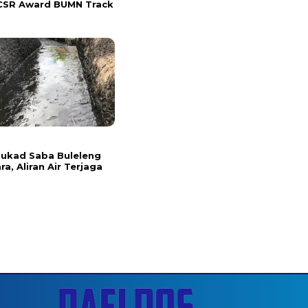
CSR Award BUMN Track
l
 Tukad Saba Buleleng
ra, Aliran Air Terjaga