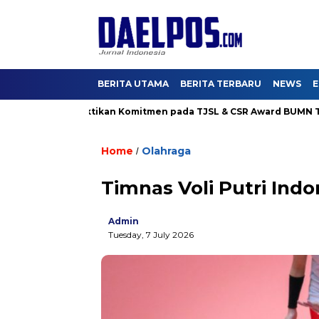
BERITA UTAMA
BERITA TERBARU
NEWS
E
a Karya Buktikan Komitmen pada TJSL & CSR Award BUMN Track 2
Home
Olahraga
/
Timnas Voli Putri Indo
Admin
Tuesday, 7 July 2026