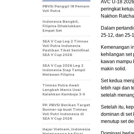
AVC U-18 2026 
PBVSI Panggil 18 Pemain
peringkat ketu
Voli Putra
Nakhon Ratchas
Indonesia Bangkit,
Filipina Ditaklukkan
Dalam pertandi
Empat Set
25-12, dan 25-1
SEA V Cup Leg 2 Timnas
Voli Putra Indonesia
Kemenangan ini
Pastikan Tiket Semifinal
kehilangan set
SEA V Cup 2026
kawan mampu b
SEA V Cup 2026 Leg 2
makin solid.
Indonesia Siap Tampil
Melawan Filipina
Set kedua menj
Timnas Putra Awali
lebih rapi da
Langkah Manis Usai
Kalahkan Kamboja 3-0
setelah menang
PP. PBVSI Berikan Target
Setelah itu, ke
Runner-up buat Timnas
dominan di set
Voli Putri Indonesia di
SEA V Cup 2026
menutup set den
Hajar Vietnam, Indonesia
Dominasi berlan
Melenggang ke Final