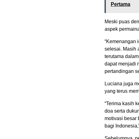
Pertama
Meski puas den
aspek permainan
“Kemenangan ini
selesai. Masih 
terutama dalam
dapat menjadi 
pertandingan se
Luciana juga m
yang terus mem
“Terima kasih 
doa serta duku
motivasi besar 
bagi Indonesia,
Sebelumnya, pe