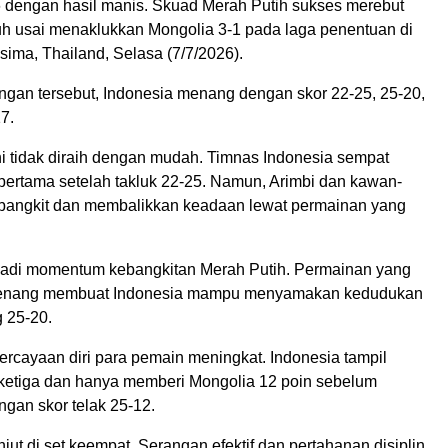
dengan hasil manis. Skuad Merah Putih sukses merebut
juh usai menaklukkan Mongolia 3-1 pada laga penentuan di
ima, Thailand, Selasa (7/7/2026).
ngan tersebut, Indonesia menang dengan skor 22-25, 25-20,
7.
 tidak diraih dengan mudah. Timnas Indonesia sempat
 pertama setelah takluk 22-25. Namun, Arimbi dan kawan-
angkit dan membalikkan keadaan lewat permainan yang
adi momentum kebangkitan Merah Putih. Permainan yang
n tenang membuat Indonesia mampu menyamakan kedudukan
 25-20.
percayaan diri para pemain meningkat. Indonesia tampil
 ketiga dan hanya memberi Mongolia 12 poin sebelum
gan skor telak 25-12.
jut di set keempat. Serangan efektif dan pertahanan disiplin