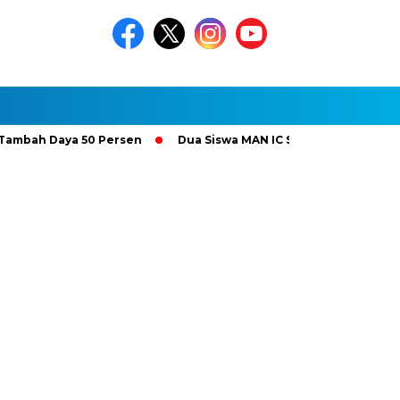
 Daya 50 Persen
Dua Siswa MAN IC Serpong Wakili RI di Olimp