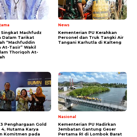
Utama
News
i Singkat Machfudz
Kementerian PU Kerahkan
 Dalam Tarikat
Personel dan Truk Tangki Air
yah “Machfuddin
Tangani Karhutla di Kalteng
 At-Tasir” Wakil
am Thoriqoh At-
yah
l
Nasional
 3 Penghargaan Gold
Kementerian PU Hadirkan
 4, Hutama Karya
Jembatan Gantung Geser
an Komitmen pada
Pertama RI di Lombok Barat