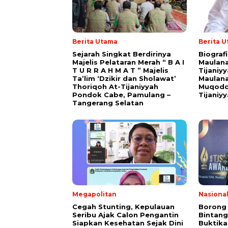
Berita Utama
Berita 
Sejarah Singkat Berdirinya
Biograf
Majelis Pelataran Merah “ B A I
Maulana
T U R R A H M A T ” Majelis
Tijaniy
Ta’lim ‘Dzikir dan Sholawat’
Maulana
Thoriqoh At-Tijaniyyah
Muqodd
Pondok Cabe, Pamulang –
Tijaniy
Tangerang Selatan
Megapolitan
Nasiona
Cegah Stunting, Kepulauan
Borong
Seribu Ajak Calon Pengantin
Bintang
Siapkan Kesehatan Sejak Dini
Buktik