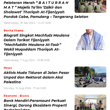
Pelataran Merah “ B A I T U R R A H
M A T ” Majelis Ta’lim ‘Dzikir dan
Sholawat’ Thoriqoh At-Tijaniyyah
Pondok Cabe, Pamulang – Tangerang Selatan
Wednesday, 18 Sep 2024 - 14:47 WIB
Berita Utama
Biografi Singkat Machfudz Maulana
Dalam Tarikat Tijaniyyah
“Machfuddin Maulana At-Tasir”
Wakil Muqoddam Thoriqoh At-
Tijaniyyah
Wednesday, 7 Aug 2024 - 15:38 WIB
News
Aktivis Muda Tiduran di Jalan Pasar
Unpad dan Rektorat dalam Aksi
Palestina
Monday, 10 Aug 2026 - 17:46 WIB
Ekonomi - Bisnis
Bank Mandiri-Paramount Perkuat
Sinergi, Dorong Ekosistem Properti