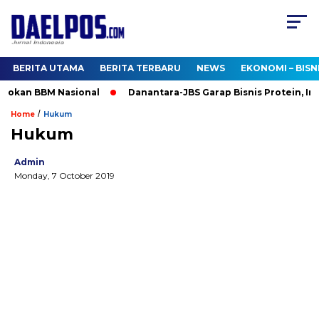
BERITA UTAMA
BERITA TERBARU
NEWS
EKONOMI – BISN
sokan BBM Nasional
Danantara-JBS Garap Bisnis Protein, Inves
/
Home
Hukum
Hukum
Admin
Monday, 7 October 2019