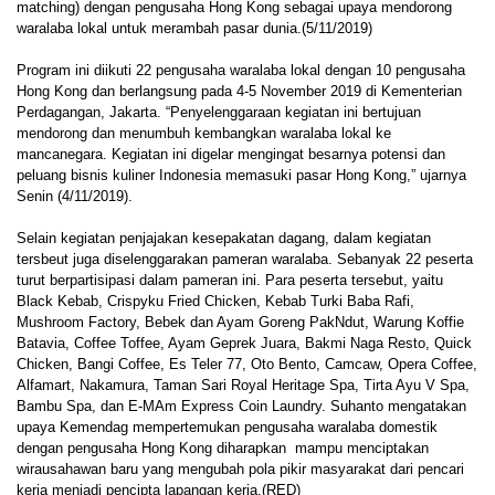
matching) dengan pengusaha Hong Kong sebagai upaya mendorong
waralaba lokal untuk merambah pasar dunia.(5/11/2019)
Program ini diikuti 22 pengusaha waralaba lokal dengan 10 pengusaha
Hong Kong dan berlangsung pada 4-5 November 2019 di Kementerian
Perdagangan, Jakarta. “Penyelenggaraan kegiatan ini bertujuan
mendorong dan menumbuh kembangkan waralaba lokal ke
mancanegara. Kegiatan ini digelar mengingat besarnya potensi dan
peluang bisnis kuliner Indonesia memasuki pasar Hong Kong,” ujarnya
Senin (4/11/2019).
Selain kegiatan penjajakan kesepakatan dagang, dalam kegiatan
tersbeut juga diselenggarakan pameran waralaba. Sebanyak 22 peserta
turut berpartisipasi dalam pameran ini. Para peserta tersebut, yaitu
Black Kebab, Crispyku Fried Chicken, Kebab Turki Baba Rafi,
Mushroom Factory, Bebek dan Ayam Goreng PakNdut, Warung Koffie
Batavia, Coffee Toffee, Ayam Geprek Juara, Bakmi Naga Resto, Quick
Chicken, Bangi Coffee, Es Teler 77, Oto Bento, Camcaw, Opera Coffee,
Alfamart, Nakamura, Taman Sari Royal Heritage Spa, Tirta Ayu V Spa,
Bambu Spa, dan E-MAm Express Coin Laundry. Suhanto mengatakan
upaya Kemendag mempertemukan pengusaha waralaba domestik
dengan pengusaha Hong Kong diharapkan mampu menciptakan
wirausahawan baru yang mengubah pola pikir masyarakat dari pencari
kerja menjadi pencipta lapangan kerja.(RED)