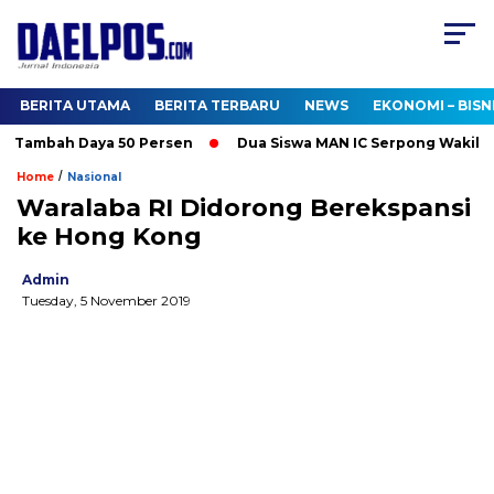
BERITA UTAMA
BERITA TERBARU
NEWS
EKONOMI – BISN
 Tambah Daya 50 Persen
Dua Siswa MAN IC Serpong Wakili RI d
/
Home
Nasional
Waralaba RI Didorong Berekspansi
ke Hong Kong
Admin
Tuesday, 5 November 2019