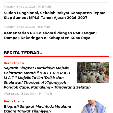
Tuesday, 4 August 2026 - 20:35 WIB
Sudah Fungsional, Sekolah Rakyat Kabupaten Jepara
Siap Sambut MPLS Tahun Ajaran 2026-2027
Tuesday, 4 August 2026 - 18:19 WIB
Kementerian PU Kolaborasi dengan PMI Tangani
Dampak Kekeringan di Kabupaten Kubu Raya
BERITA TERBARU
Berita Utama
Sejarah Singkat Berdirinya Majelis
Pelataran Merah “ B A I T U R R A H
M A T ” Majelis Ta’lim ‘Dzikir dan
Sholawat’ Thoriqoh At-Tijaniyyah
Pondok Cabe, Pamulang – Tangerang Selatan
Wednesday, 18 Sep 2024 - 14:47 WIB
Berita Utama
Biografi Singkat Machfudz Maulana
Dalam Tarikat Tijaniyyah