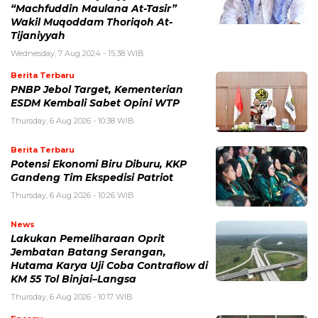
“Machfuddin Maulana At-Tasir”
Wakil Muqoddam Thoriqoh At-
Tijaniyyah
Wednesday, 7 Aug 2024 - 15:38 WIB
Berita Terbaru
PNBP Jebol Target, Kementerian
ESDM Kembali Sabet Opini WTP
Thursday, 6 Aug 2026 - 10:38 WIB
Berita Terbaru
Potensi Ekonomi Biru Diburu, KKP
Gandeng Tim Ekspedisi Patriot
Thursday, 6 Aug 2026 - 10:26 WIB
News
Lakukan Pemeliharaan Oprit
Jembatan Batang Serangan,
Hutama Karya Uji Coba Contraflow di
KM 55 Tol Binjai–Langsa
Thursday, 6 Aug 2026 - 10:17 WIB