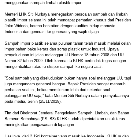
menggunakan sampah limbah plastik impor.
Menteri LHK Siti Nurbaya menegaskan persoalan sampah dan limbah
plastik impor selama ini telah mendapat perhatian khusus dari Presiden
Joko Widodo, karena berkaitan dengan kualitas hidup manusia
Indonesia dari generasi ke generasi yang wajib dijaga.
Sampah impor plastik selama puluhan tahun telah masuk melalui celah
impor bahan baku kertas dan scrap plastik untuk industri. Upaya
penyeludupan ini jelas melanggar UU Nomor 18 tahun 2008 dan UU
Nomor 32 tahun 2009. Oleh karena itu KLHK bertindak tegas dengan
mengembalikan atau re-ekspor sampah ke negara asal.
”Soal sampah yang diseludupkan bukan hanya soal melanggar UU, tapi
juga mengancam generasi bangsa. Bapak Presiden sangat menaruh
perhatian soal ini, beliau memikirkan lebih dari sekedar soal
pelanggaran UU saja,” kata Menteri Siti Nurbaya dalam pernyataannya
pada media, Senin (25/11/2019).
Tim dari Direktorat Jenderal Pengelolaan Sampah, Limbah, dan Bahan
Beracun Berbahaya (PSLB3) KLHK sudah diperintahkan untuk terus
meningkatkan pengawasan di lapangan.
Hasilnya, dari 2.194 kontainer yang masuk ke Indonesia, KLHK sudah