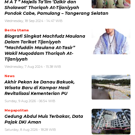
M A T ” Majelis Ta’lim ‘Dzikir dan
Sholawat’ Thoriqoh At-Tijaniyyah
Pondok Cabe, Pamulang – Tangerang Selatan
Wednesday, 18 Sep 2024 - 14:47 WIB
Berita Utama
Biografi Singkat Machfudz Maulana
Dalam Tarikat Tijaniyyah
“Machfuddin Maulana At-Tasir”
Wakil Muqoddam Thoriqoh At-
Tijaniyyah
Wednesday, 7 Aug 2024 - 15:38 WIB
News
Akhir Pekan ke Danau Bakuok,
Wisata Baru di Kampar Hasil
Revitalisasi Kementerian PU
Sunday, 9 Aug 2026 - 06:54 WIB
Megapolitan
Gedung Abdul Muis Terbakar, Data
Pajak DKI Aman
Saturday, 8 Aug 2026 - 18:28 WIB